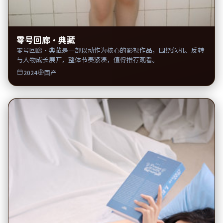
零号回廊·典藏
零号回廊·典藏是一部以动作为核心的影视作品，围绕危机、反转
与人物成长展开，整体节奏紧凑，值得推荐观看。
2024
国产