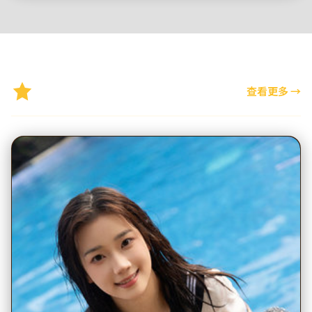
精选推荐
查看更多
→