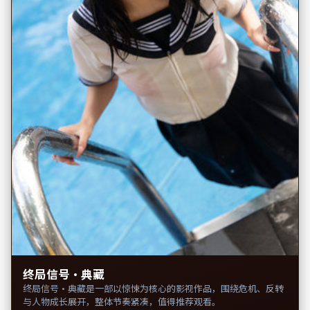
终局信号·典藏
终局信号·典藏是一部以惊悚为核心的影视作品，围绕危机、反转
与人物成长展开，整体节奏紧凑，值得推荐观看。