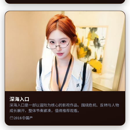
深海入口
深海入口是一部以冒险为核心的影视作品，围绕危机、反转与人物
成长展开，整体节奏紧凑，值得推荐观看。
2016
国产