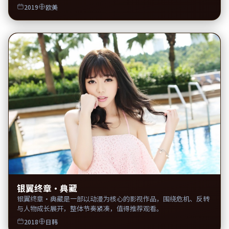
2019
欧美
银翼终章·典藏
银翼终章·典藏是一部以动漫为核心的影视作品，围绕危机、反转
与人物成长展开，整体节奏紧凑，值得推荐观看。
2018
日韩