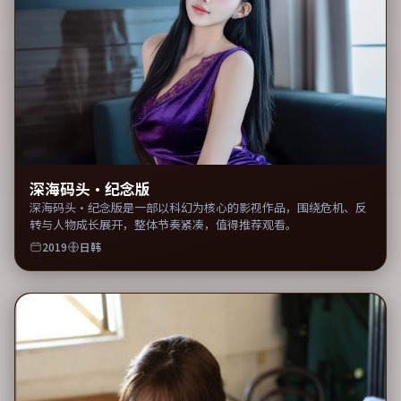
深海码头·纪念版
深海码头·纪念版是一部以科幻为核心的影视作品，围绕危机、反
转与人物成长展开，整体节奏紧凑，值得推荐观看。
2019
日韩